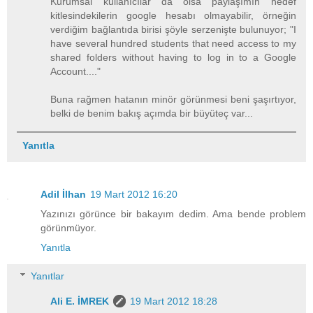
Kurumsal kullanıcılar da olsa paylaşımın hedef
kitlesindekilerin google hesabı olmayabilir, örneğin
verdiğim bağlantıda birisi şöyle serzenişte bulunuyor; "I
have several hundred students that need access to my
shared folders without having to log in to a Google
Account...."
Buna rağmen hatanın minör görünmesi beni şaşırtıyor,
belki de benim bakış açımda bir büyüteç var...
Yanıtla
Adil İlhan
19 Mart 2012 16:20
Yazınızı görünce bir bakayım dedim. Ama bende problem
görünmüyor.
Yanıtla
Yanıtlar
Ali E. İMREK
19 Mart 2012 18:28